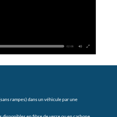
02:08
 (sans rampes) dans un véhicule par une
 disponibles en fibre de verre ou en carbone