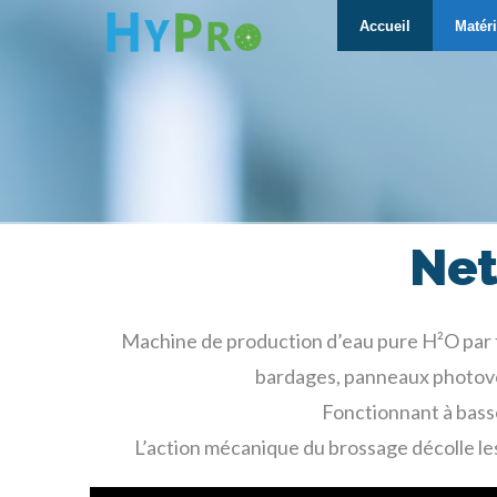
Hypro
Accueil
Matéri
Net
Machine de production d’eau pure H²O par f
bardages, panneaux photovol
Fonctionnant à basse 
L’action mécanique du brossage décolle les